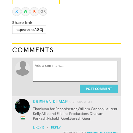
X
W
R
QR
Share link
COMMENTS
POST COMMENT
KRISHAN KUMAR
9 YEARS AGO
Thankyou for Recordsetter,William Cannon,Laurent
Kelly,Allie and Elle Inc Productions,Dharam
Parkash,Rishabh Goel,Suresh Gaur,
·
LIKE
(1)
REPLY