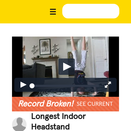
Record Broken!
SEE CURRENT
Longest Indoor
Headstand