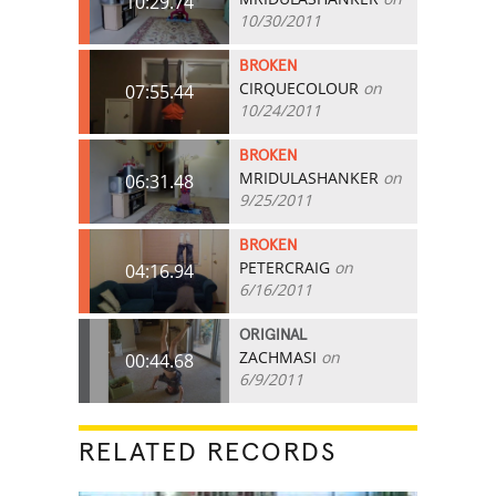
10:29.74
10/30/2011
BROKEN
CIRQUECOLOUR
on
07:55.44
10/24/2011
BROKEN
MRIDULASHANKER
on
06:31.48
9/25/2011
BROKEN
PETERCRAIG
on
04:16.94
6/16/2011
ORIGINAL
ZACHMASI
on
00:44.68
6/9/2011
RELATED RECORDS