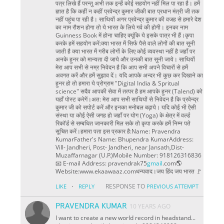
पत्र लिखे हैं परन्तु अभी तक इन्हें कोई सहयोग नहीं मिल पा रहा है। हमें
ज्ञात है कि कहीं न कहीं प्रवेन्द्र कुमार जीकी बात प्रधान मंत्री जी तक
नहीं पहुंच पा रही है। साथियों अगर प्रवेन्द्र कुमार की वजह से हमारे देश
का नाम रौशन होगा तो ये भारत के लिये गर्व की होगी। इनका नाम
Guinness Book में होना चाहिए क्यूंकि ये इसके पात्र भी हैं।कृपा
करके हमें सहयोग करें:क्या भारत में सिर्फ पैसे वाले लोगों की बात सुनी
जाती है क्या भारत में गरीब लोगों के लिए कोई व्यवस्था नहीं है जहाँ पर
अनके हुनर को मान्यता दी जाये और उनकी बात सुनी जाये। साथियों
मेरा आप सभी से नम्र निवेदन है कि आप सभी अपने विचारों से हमें
अवगत करें और हमें सुझाव दें। यदि आपके अन्दर भी कुछ कर दिखाने का
हुनर हो तो हमारा ये प्रोग्राम "Digital India & Spritual
science" सदैव आपकी सेवा में तत्पर है हम आपके हुनर (Talend) को
यहाँ पोस्ट करेगें।अत: मेरा आप सभी साथियों से निवेदन है कि प्रवेन्द्र
कुमार जी को सपोर्ट करें और इनका मनोबल बढ़ाये। यदि कोई भी ऐसी
संस्था या कोई ऐसी जगह हो जहाँ पर योग (Yoga) के क्षेत्र में वर्ल्ड
रिकॉर्ड से सम्बधित जानकारी मिल सके तो कृपा करके हमें निम्न पते
सूचित करें।हमारा पता इस प्रकार है:Name: Pravendra
KumarFather's Name: Bhupendra KumarAddress:
Vill- Jandheri, Post- Jandheri, near Jansath,Dist-
Muzaffarnagar (U.P.)Mobile Number: 918126316836
📧 E-mail Address: pravendrak75
gmail
.com🌎
Website:www.ekaawaaz.comधन्यवाद।जय हिंद जय भारत 🚩
·
RESPONSE TO
LIKE
REPLY
PREVIOUS ATTEMPT
PRAVENDRA KUMAR
10 YEARS AGO
I want to create a new world record in headstand...