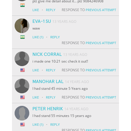
plz give me detail about it... plz 9084246908
·
RESPONSE TO
LIKE
REPLY
PREVIOUS ATTEMPT
EVA-1 SU
13 YEARS AGO
waw
·
LIKE
(1)
REPLY
RESPONSE TO
PREVIOUS ATTEMPT
NICK CORRAL
13 YEARS AGO
i made one 10:21 sec check it out!!
·
RESPONSE TO
LIKE
REPLY
PREVIOUS ATTEMPT
MANOHAR LAL
14 YEARS AGO
I had stand 45 minute 5 Years ago
·
RESPONSE TO
LIKE
REPLY
PREVIOUS ATTEMPT
PETER HENRIK
14 YEARS AGO
I had stand 55 minutes 15 years ago
·
LIKE
(1)
REPLY
RESPONSE TO
PREVIOUS ATTEMPT