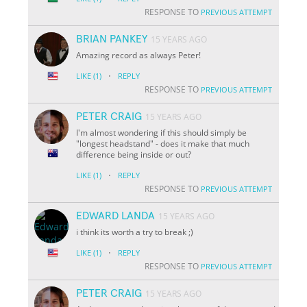
RESPONSE TO
PREVIOUS ATTEMPT
BRIAN PANKEY
15 YEARS AGO
Amazing record as always Peter!
·
LIKE
(1)
REPLY
RESPONSE TO
PREVIOUS ATTEMPT
PETER CRAIG
15 YEARS AGO
I'm almost wondering if this should simply be
"longest headstand" - does it make that much
difference being inside or out?
·
LIKE
(1)
REPLY
RESPONSE TO
PREVIOUS ATTEMPT
EDWARD LANDA
15 YEARS AGO
i think its worth a try to break ;)
·
LIKE
(1)
REPLY
RESPONSE TO
PREVIOUS ATTEMPT
PETER CRAIG
15 YEARS AGO