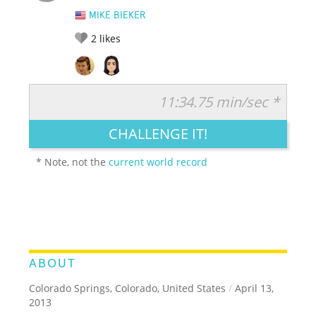
MIKE BIEKER
2
likes
11:34.75 min/sec *
RATE IT:
LEGENDARY
FUNNY
CUTE
CREATIVE
CHALLENGE IT!
GROSS
IMPRESSIVE
* Note, not the
current world record
ABOUT
Colorado Springs, Colorado, United States
/
April 13,
2013