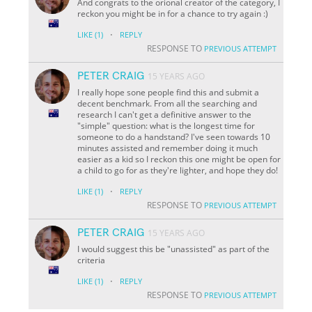
And congrats to the orional creator of the category, I
reckon you might be in for a chance to try again :)
·
LIKE
(1)
REPLY
RESPONSE TO
PREVIOUS ATTEMPT
PETER CRAIG
15 YEARS AGO
I really hope sone people find this and submit a
decent benchmark. From all the searching and
research I can't get a definitive answer to the
"simple" question: what is the longest time for
someone to do a handstand? I've seen towards 10
minutes assisted and remember doing it much
easier as a kid so I reckon this one might be open for
a child to go for as they're lighter, and hope they do!
·
LIKE
(1)
REPLY
RESPONSE TO
PREVIOUS ATTEMPT
PETER CRAIG
15 YEARS AGO
I would suggest this be "unassisted" as part of the
criteria
·
LIKE
(1)
REPLY
RESPONSE TO
PREVIOUS ATTEMPT