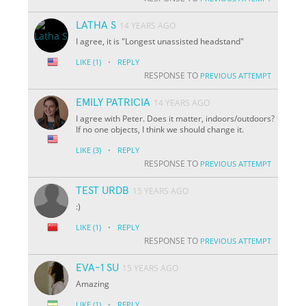
LATHA S
14 YEARS AGO
I agree, it is "Longest unassisted headstand"
·
LIKE
(1)
REPLY
RESPONSE TO
PREVIOUS ATTEMPT
EMILY PATRICIA
14 YEARS AGO
I agree with Peter. Does it matter, indoors/outdoors?
If no one objects, I think we should change it.
·
LIKE
(3)
REPLY
RESPONSE TO
PREVIOUS ATTEMPT
TEST URDB
15 YEARS AGO
:)
·
LIKE
(1)
REPLY
RESPONSE TO
PREVIOUS ATTEMPT
EVA-1 SU
15 YEARS AGO
Amazing
·
LIKE
(1)
REPLY