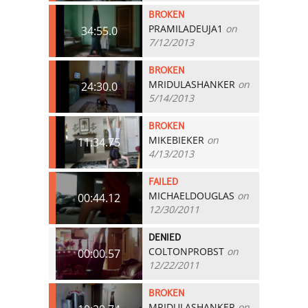
BROKEN
PRAMILADEUJA1
on
34:55.0
7/12/2013
BROKEN
MRIDULASHANKER
on
24:30.0
5/14/2013
BROKEN
MIKEBIEKER
on
11:34.75
4/13/2013
FAILED
MICHAELDOUGLAS
on
00:44.12
12/30/2011
DENIED
COLTONPROBST
on
00:00.57
12/22/2011
BROKEN
MRIDULASHANKER
on