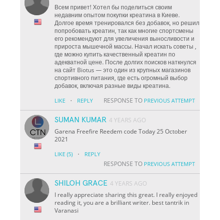
Всем привет! Хотел бы поделиться своим
недавним опытом покупки креатина в Киеве.
Долгое время тренировался без добавок, но решил
попробовать креатин, так как многие спортсмены
его рекомендуют для увеличения выносливости и
прироста мышечной массы. Начал искать советы ,
где можно купить качественный креатин по
адекватной цене. После долгих поисков наткнулся
на сайт Biotus — это один из крупных магазинов
спортивного питания, где есть огромный выбор
добавок, включая разные виды креатина.
·
RESPONSE TO
LIKE
REPLY
PREVIOUS ATTEMPT
SUMAN KUMAR
4 YEARS AGO
Garena Freefire Reedem code Today 25 October
2021
·
LIKE
(5)
REPLY
RESPONSE TO
PREVIOUS ATTEMPT
SHILOH GRACE
4 YEARS AGO
I really appreciate sharing this great. I really enjoyed
reading it, you are a brilliant writer. best tantrik in
Varanasi