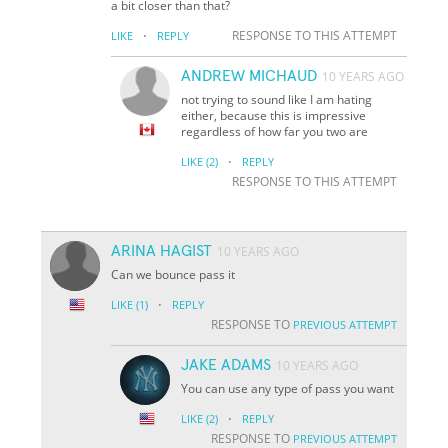
a bit closer than that?
·
RESPONSE TO THIS ATTEMPT
LIKE
REPLY
ANDREW MICHAUD
10 YEARS AGO
not trying to sound like I am hating
either, because this is impressive
regardless of how far you two are
·
LIKE
(2)
REPLY
RESPONSE TO THIS ATTEMPT
ARINA HAGIST
10 YEARS AGO
Can we bounce pass it
·
LIKE
(1)
REPLY
RESPONSE TO
PREVIOUS ATTEMPT
JAKE ADAMS
10 YEARS AGO
You can use any type of pass you want
·
LIKE
(2)
REPLY
RESPONSE TO
PREVIOUS ATTEMPT