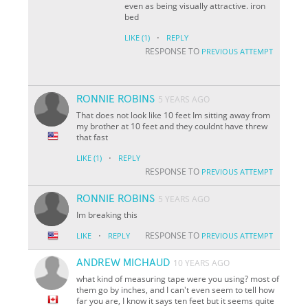
even as being visually attractive. iron
bed
·
LIKE
(1)
REPLY
RESPONSE TO
PREVIOUS ATTEMPT
RONNIE ROBINS
5 YEARS AGO
That does not look like 10 feet Im sitting away from
my brother at 10 feet and they couldnt have threw
that fast
·
LIKE
(1)
REPLY
RESPONSE TO
PREVIOUS ATTEMPT
RONNIE ROBINS
5 YEARS AGO
Im breaking this
·
RESPONSE TO
LIKE
REPLY
PREVIOUS ATTEMPT
ANDREW MICHAUD
10 YEARS AGO
what kind of measuring tape were you using? most of
them go by inches, and I can't even seem to tell how
far you are, I know it says ten feet but it seems quite