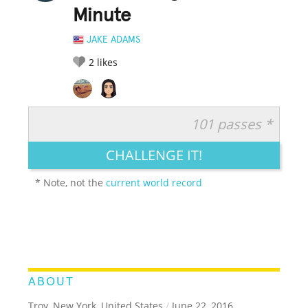
Minute
JAKE ADAMS
2
likes
101 passes *
RATE IT:
LEGENDARY
FUNNY
CUTE
CREATIVE
CHALLENGE IT!
GROSS
IMPRESSIVE
* Note, not the
current world record
ABOUT
Troy, New York, United States
/
June 22, 2016