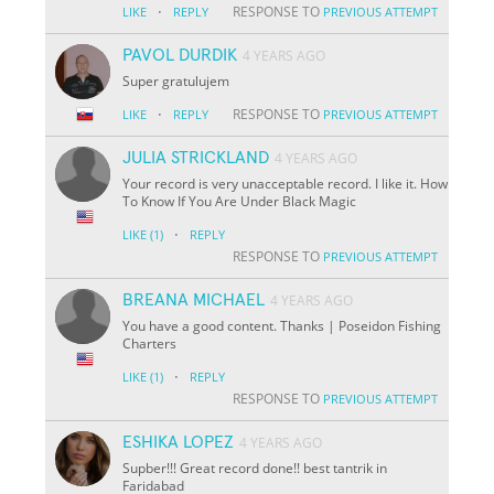
·
RESPONSE TO
LIKE
REPLY
PREVIOUS ATTEMPT
PAVOL DURDIK
4 YEARS AGO
Super gratulujem
·
RESPONSE TO
LIKE
REPLY
PREVIOUS ATTEMPT
JULIA STRICKLAND
4 YEARS AGO
Your record is very unacceptable record. I like it. How
To Know If You Are Under Black Magic
·
LIKE
(1)
REPLY
RESPONSE TO
PREVIOUS ATTEMPT
BREANA MICHAEL
4 YEARS AGO
You have a good content. Thanks | Poseidon Fishing
Charters
·
LIKE
(1)
REPLY
RESPONSE TO
PREVIOUS ATTEMPT
ESHIKA LOPEZ
4 YEARS AGO
Supber!!! Great record done!! best tantrik in
Faridabad