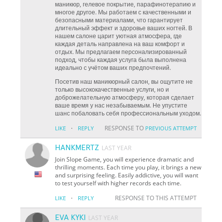
маникюр, гелевое покрытие, парафинотерапию и
многое другое. Мы работаем с качественными и
безопасными материалами, что гарантирует
длительный эффект и здоровье ваших ногтей. В
нашем салоне царит уютная атмосфера, где
каждая деталь направлена на ваш комфорт и
отдых. Мы предлагаем персонализированный
подход, чтобы каждая услуга была выполнена
идеально с учётом ваших предпочтений.
Посетив наш маникюрный салон, вы ощутите не
только высококачественные услуги, но и
доброжелательную атмосферу, которая сделает
ваше время у нас незабываемым. Не упустите
шанс побаловать себя профессиональным уходом.
·
RESPONSE TO
LIKE
REPLY
PREVIOUS ATTEMPT
HANKMERTZ
LAST YEAR
Join Slope Game, you will experience dramatic and
thrilling moments. Each time you play, it brings a new
and surprising feeling. Easily addictive, you will want
to test yourself with higher records each time.
·
RESPONSE TO THIS ATTEMPT
LIKE
REPLY
EVA KYKI
LAST YEAR