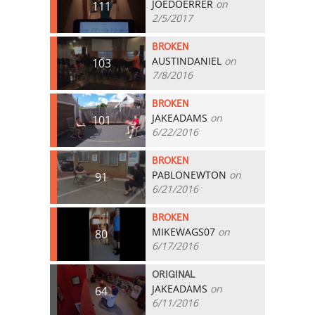
JOEDOERRER
on
111
2/5/2017
BROKEN
AUSTINDANIEL
on
103
7/8/2016
BROKEN
JAKEADAMS
on
101
6/22/2016
BROKEN
PABLONEWTON
on
91
6/21/2016
BROKEN
MIKEWAGS07
on
80
6/17/2016
ORIGINAL
JAKEADAMS
on
64
6/11/2016