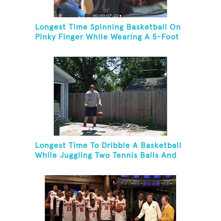
Longest Time Spinning Basketball On
Pinky Finger While Wearing A 5-Foot
Fake Mustache
Longest Time To Dribble A Basketball
While Juggling Two Tennis Balls And
Balancing On A Rola Bola