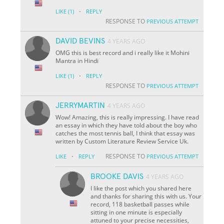
·
LIKE
(1)
REPLY
RESPONSE TO
PREVIOUS ATTEMPT
DAVID BEVINS
4 YEARS AGO
OMG this is best record and i really like it Mohini
Mantra in Hindi
·
LIKE
(1)
REPLY
RESPONSE TO
PREVIOUS ATTEMPT
JERRYMARTIN
4 YEARS AGO
Wow! Amazing, this is really impressing. I have read
an essay in which they have told about the boy who
catches the most tennis ball, I think that essay was
written by Custom Literature Review Service Uk.
·
RESPONSE TO
LIKE
REPLY
PREVIOUS ATTEMPT
BROOKE DAVIS
4 YEARS AGO
I like the post which you shared here
and thanks for sharing this with us. Your
record, 118 basketball passes while
sitting in one minute is especially
attuned to your precise necessities,