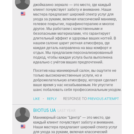
джойказино зеркало — это место, где каждый
клиент почувствует заботу и внимание. Наши
мастера предлагают широкий спектр услуг для
ухода за руками, включая классический маникюр,
гелевое покрытие, парафинотерапию и многое
другое. Мы работаем с качественными и
безопасными материалами, что гарантирует
длительный эффект и здоровье ваших ногтей. В
нашем салоне царит уютная атмосфера, где
каждая деталь направлена на ваш комфорт и
отдых. Мы предлагаем персонализированный
подход, чтобы каждая услуга была выполнена
идеально с учётом ваших предпочтений.
Посетив наш маникюрный салон, вы ощутите не
только высококачественные услуги, но и
доброжелательную атмосферу, которая сделает
ваше время у нас незабываемым. Не упустите
шанс побаловать себя профессиональным уходом.
·
RESPONSE TO
LIKE
REPLY
PREVIOUS ATTEMPT
BIOTUS UA
LAST YEAR
Маникюрный салон "Центр" — это место, где
каждый клиент почувствует заботу и внимание.
Наши мастера предлагают широкий спектр услуг
для ухода за руками, включая классический