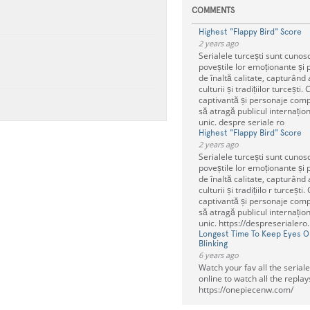
COMMENTS
Highest "Flappy Bird" Score
2 years ago
Serialele turcești sunt cunos
poveștile lor emoționante și 
de înaltă calitate, capturând
culturii și tradițiilor turcești. 
captivantă și personaje comp
să atragă publicul internațio
unic. despre seriale ro
Highest "Flappy Bird" Score
2 years ago
Serialele turcești sunt cunos
poveștile lor emoționante și 
de înaltă calitate, capturând
culturii și tradițiilo r turcești.
captivantă și personaje comp
să atragă publicul internațio
unic. https://despreserialero
Longest Time To Keep Eyes 
Blinking
6 years ago
Watch your fav all the seriale
online to watch all the replay
https://onepiecenw.com/