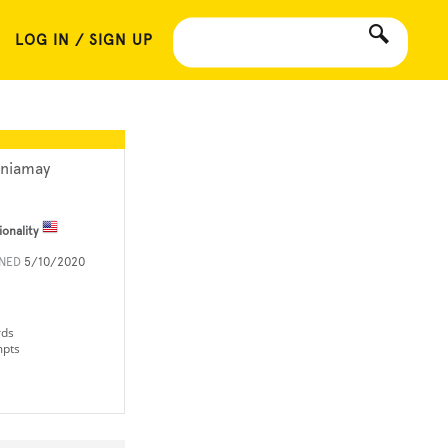
LOG IN / SIGN UP
niamay
ionality
INED
5/10/2020
rds
mpts