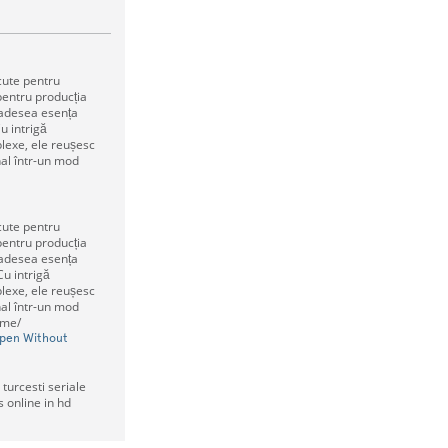
cute pentru
pentru producția
 adesea esența
Cu intrigă
lexe, ele reușesc
nal într-un mod
cute pentru
pentru producția
 adesea esența
 Cu intrigă
lexe, ele reușesc
nal într-un mod
.me/
Open Without
 turcesti seriale
s online in hd