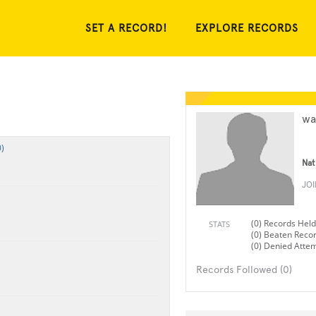
SET A RECORD!
EXPLORE RECORDS
wa
)
Nat
JO
(0) Records Held
STATS
(0) Beaten Reco
(0) Denied Atte
Records Followed (0)