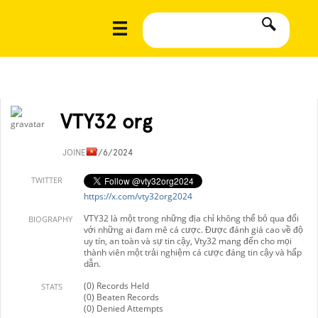
VTY32 org
JOINED
7/6/2024
TWITTER
https://x.com/vty32org2024
VTY32 là một trong những địa chỉ không thể bỏ qua đối
BIOGRAPHY
với những ai đam mê cá cược. Được đánh giá cao về độ
uy tín, an toàn và sự tin cậy, Vty32 mang đến cho mọi
thành viên một trải nghiệm cá cược đáng tin cậy và hấp
dẫn.
(0) Records Held
STATS
(0) Beaten Records
(0) Denied Attempts