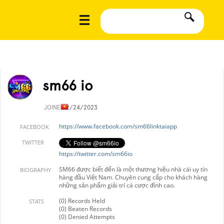
sm66 io
JOINED
2/24/2023
https://www.facebook.com/sm66linktaiapp
FACEBOOK
TWITTER
https://twitter.com/sm66io
SM66 được biết đến là một thương hiệu nhà cái uy tín
BIOGRAPHY
hàng đầu Việt Nam. Chuyên cung cấp cho khách hàng
những sản phẩm giải trí cá cược đỉnh cao.
(0) Records Held
STATS
(0) Beaten Records
(0) Denied Attempts