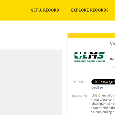
SET A RECORD!
EXPLORE RECORDS
Ch
)
Nat
JO
TWITTER
LmsBeo
LMS Giảm béo c
BIOGRAPHY
(https://lms.com
pháp giảm cân c
toàn tự nhiên th
và dinh dưỡng đ