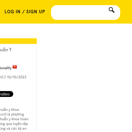
LOG IN / SIGN UP
uẩn Y
ionality
INED
10/10/2022
huẩn y khoa
.vn/) là phương
huẩn y khoa hoàn
ông qua luyện tập
úng và cực kỳ an