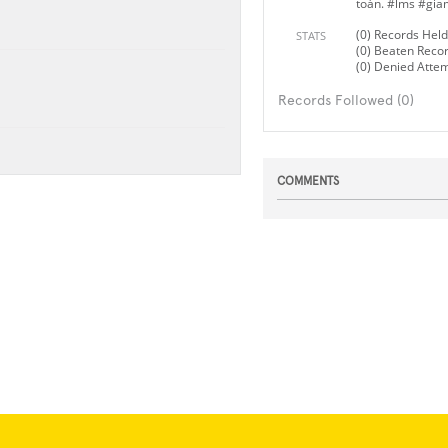
toàn. #lms #gi
(0) Records Held
STATS
(0) Beaten Reco
(0) Denied Atte
Records Followed (0)
COMMENTS