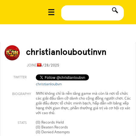
christianlouboutinvn
JOINED
6/28/2025
TWITTER
christianloubvn
IWIN không chỉ là nền tảng game mà còn là nơi tổ chức
BIOGRAPHY
các giải đấu tầm cỡ dành cho cộng đồng người chơi. Các
giải đấu được tổ chức minh bạch, hấp dẫn với bảng xếp
hạng thời gian thực, phần thưởng giá trị và cơ hội cọ xát
với cao thủ.
(0) Records Held
STATS
(0) Beaten Records
(0) Denied Attempts