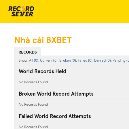
Nhà cái 8XBET
RECORDS
All (0),
Current (0),
Broken (0),
Failed (0),
Denied (0),
Pending (0
World Records Held
No Records Found
Broken World Record Attempts
No Records Found
Failed World Record Attempts
No Records Found