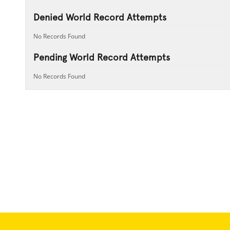
Denied World Record Attempts
No Records Found
Pending World Record Attempts
No Records Found