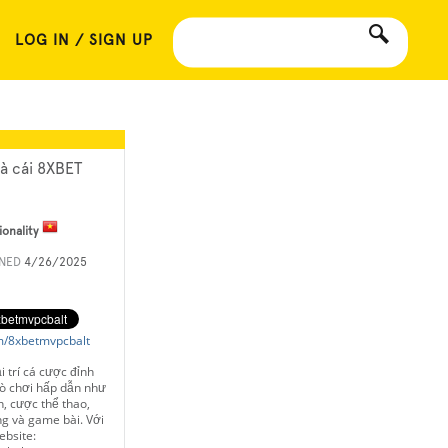
LOG IN / SIGN UP
à cái 8XBET
ionality
INED
4/26/2025
om/8xbetmvpcbalt
i trí cá cược đỉnh
trò chơi hấp dẫn như
n, cược thể thao,
g và game bài. Với
ebsite: