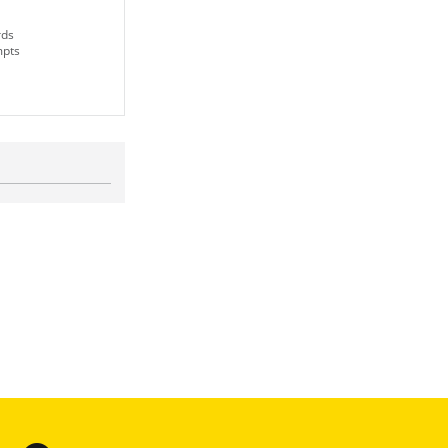
rds
mpts