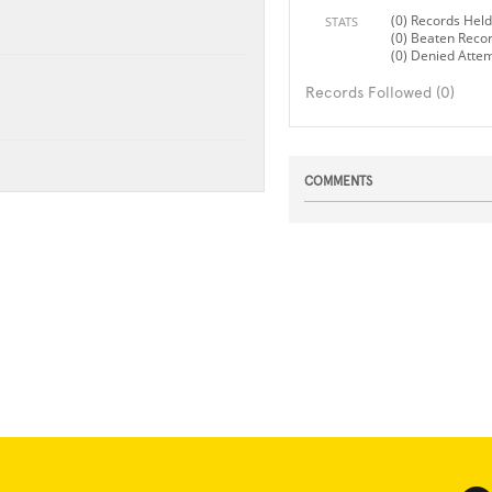
(0) Records Held
STATS
(0) Beaten Reco
(0) Denied Atte
Records Followed (0)
COMMENTS