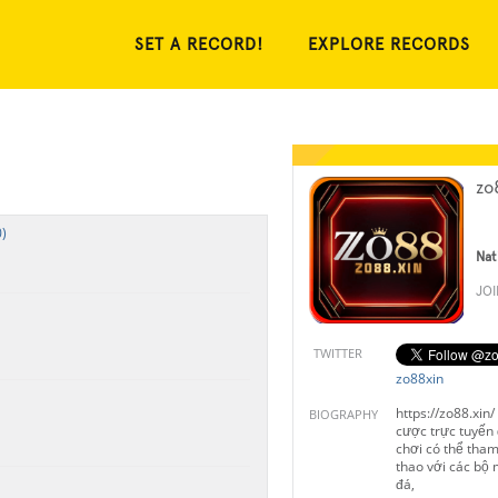
SET A RECORD!
EXPLORE RECORDS
zo
)
Nat
JO
TWITTER
zo88xin
https://zo88.xin/
BIOGRAPHY
cược trực tuyến 
chơi có thể tham
thao với các bộ
đá,