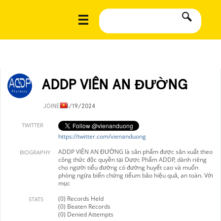
ADDP VIÊN AN ĐƯỜNG
JOINED
4/19/2024
TWITTER
https://twitter.com/vienanduong
ADDP VIÊN AN ĐƯỜNG là sản phẩm được sản xuất theo
BIOGRAPHY
công thức độc quyền tại Dược Phẩm ADDP, dành riêng
cho người tiểu đường có đường huyết cao và muốn
phòng ngừa biến chứng tiểum bảo hiệu quả, an toàn. Với
mục
(0) Records Held
STATS
(0) Beaten Records
(0) Denied Attempts