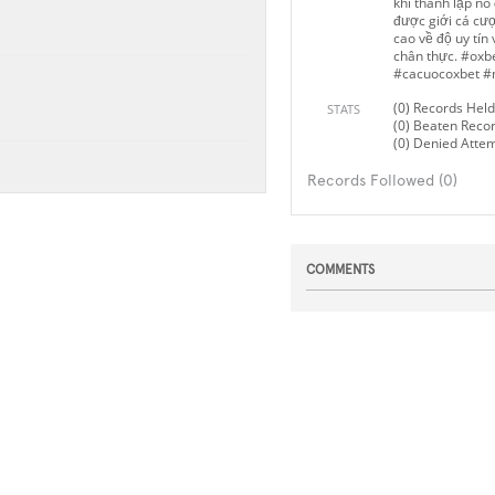
khi thành lập nó 
được giới cá cượ
cao về độ uy tín 
chân thực. #oxb
#cacuocoxbet #
(0) Records Held
STATS
(0) Beaten Reco
(0) Denied Atte
Records Followed (0)
COMMENTS