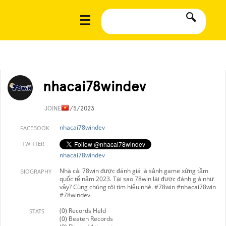
nhacai78windev
JOINED
7/5/2023
nhacai78windev
FACEBOOK
TWITTER
nhacai78windev
Nhà cái 78win được đánh giá là sảnh game xứng tầm
BIOGRAPHY
quốc tế năm 2023. Tại sao 78win lại được đánh giá như
vậy? Cùng chúng tôi tìm hiểu nhé. #78win #nhacai78win
#78windev
(0) Records Held
STATS
(0) Beaten Records