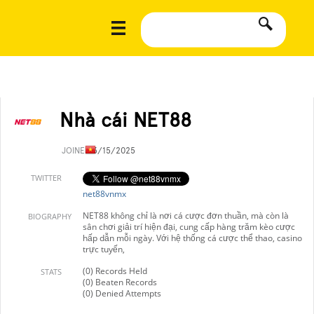
Nhà cái NET88
JOINED
3/15/2025
TWITTER
net88vnmx
NET88 không chỉ là nơi cá cược đơn thuần, mà còn là
BIOGRAPHY
sân chơi giải trí hiện đại, cung cấp hàng trăm kèo cược
hấp dẫn mỗi ngày. Với hệ thống cá cược thể thao, casino
trực tuyến,
(0) Records Held
STATS
(0) Beaten Records
(0) Denied Attempts