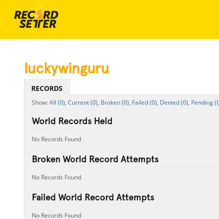
luckywinguru
RECORDS
All (0),
Current (0),
Broken (0),
Failed (0),
Denied (0),
Pending (0
World Records Held
No Records Found
Broken World Record Attempts
No Records Found
Failed World Record Attempts
No Records Found