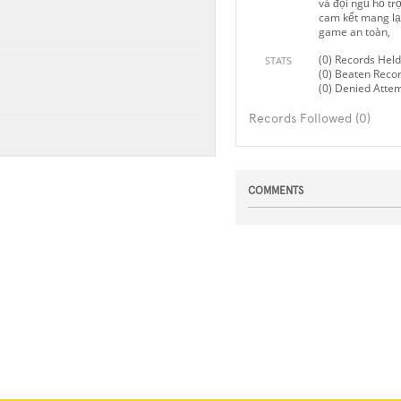
và đội ngũ hỗ tr
cam kết mang lại
game an toàn,
(0) Records Held
STATS
(0) Beaten Reco
(0) Denied Atte
Records Followed (0)
COMMENTS