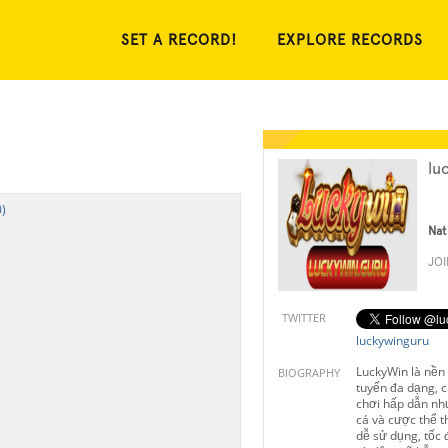
SET A RECORD!
EXPLORE RECORDS
lu
)
Nat
JO
TWITTER
luckywinguru
LuckyWin là nền 
BIOGRAPHY
tuyến đa dạng, c
chơi hấp dẫn như
cá và cược thể t
dễ sử dụng, tốc 