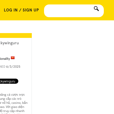
LOG IN / SIGN UP
ckywinguru
ionality
INED
6/3/2025
tảng cá cược trực
ung cấp các trò
 nổ hũ, casino, bắn
hao. Với giao diện
độ truy cập nhanh