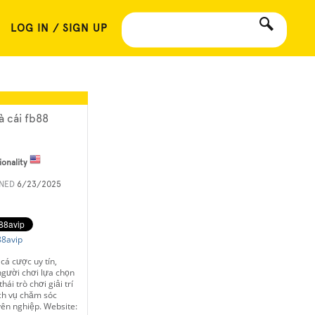
LOG IN / SIGN UP
à cái fb88
ionality
INED
6/23/2025
88avip
cá cược uy tín,
gười chơi lựa chọn
hái trò chơi giải trí
ch vụ chăm sóc
ên nghiệp. Website: