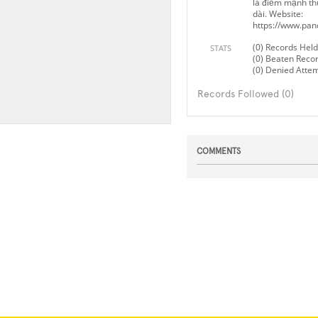
là điểm mạnh thu
dài. Website:
https://www.pa
(0) Records Held
STATS
(0) Beaten Reco
(0) Denied Atte
Records Followed (0)
COMMENTS