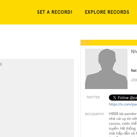
SET A RECORD!
EXPLORE RECORDS
Nh
)
Nat
JO
TWITTER
https://x.com/p
HB88 tại pandor
BIOGRAPHY
nhà cái uy tín vớ
casino, cược thể
tuyến. Hệ thống
mãi hấp dẫn và 