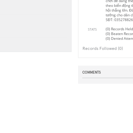
chơi dễ dàng the
theo biến động t
hội thắng lớn. Đâ
tưởng cho dân c
SĐT: 035278826
(0) Records Held
STATS
(0) Beaten Reco
(0) Denied Atte
Records Followed (0)
COMMENTS