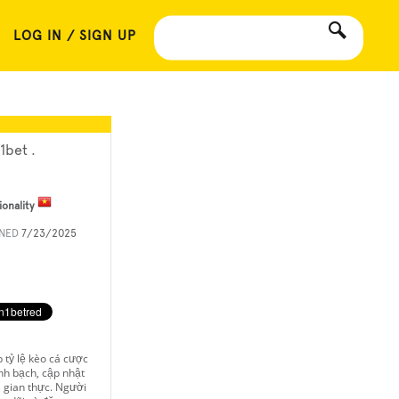
LOG IN / SIGN UP
1bet .
ionality
INED
7/23/2025
 tỷ lệ kèo cá cược
nh bạch, cập nhật
i gian thực. Người