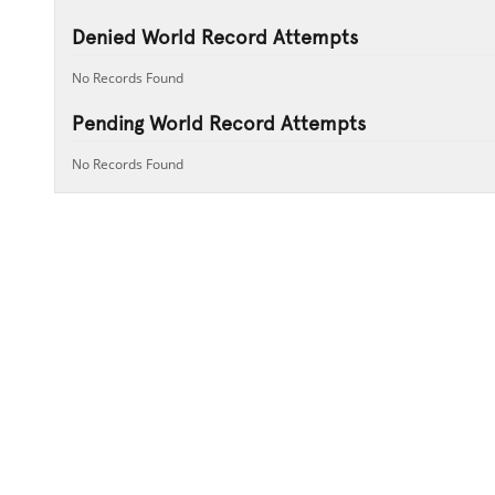
Denied World Record Attempts
No Records Found
Pending World Record Attempts
No Records Found