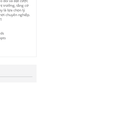
o dõi và đặt cược
hị trường, tăng cơ
y là lựa chọn lý
hơi chuyên nghiệp.
1
rds
mpts