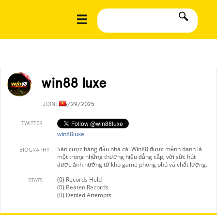
win88 luxe
JOINED
5/29/2025
TWITTER
win88luxe
Sàn cược hàng đầu nhà cái Win88 được mệnh danh là
BIOGRAPHY
một trong những thương hiệu đẳng cấp, với sức hút
được ảnh hưởng từ kho game phong phú và chất lượng.
(0) Records Held
STATS
(0) Beaten Records
(0) Denied Attempts