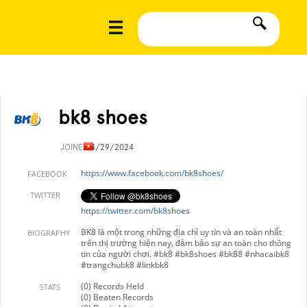
bk8 shoes
JOINED
4/29/2024
https://www.facebook.com/bk8shoes/
FACEBOOK
TWITTER
https://twitter.com/bk8shoes
BK8 là một trong những địa chỉ uy tín và an toàn nhất
BIOGRAPHY
trên thị trường hiện nay, đảm bảo sự an toàn cho thông
tin của người chơi. #bk8 #bk8shoes #bk88 #nhacaibk8
#trangchubk8 #linkbk8
(0) Records Held
STATS
(0) Beaten Records