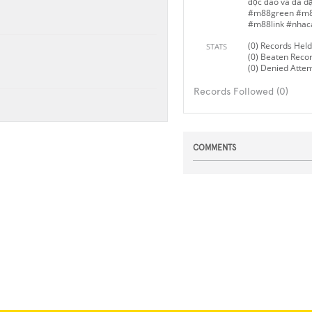
độc đáo và đa d
#m88green #m8
#m88link #nhac
(0) Records Held
STATS
(0) Beaten Reco
(0) Denied Atte
Records Followed (0)
COMMENTS