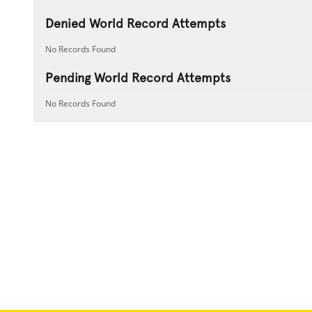
Denied World Record Attempts
No Records Found
Pending World Record Attempts
No Records Found