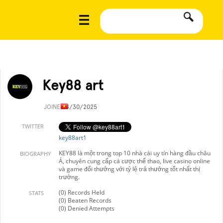
Key88 art
JOINED
4/30/2025
TWITTER
key88art1
KEY88 là một trong top 10 nhà cái uy tín hàng đầu châu
BIOGRAPHY
Á, chuyên cung cấp cá cược thể thao, live casino online
và game đổi thưởng với tỷ lệ trả thưởng tốt nhất thị
trường.
(0) Records Held
STATS
(0) Beaten Records
(0) Denied Attempts