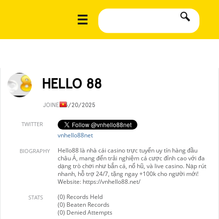
HELLO 88
JOINED
3/20/2025
TWITTER
vnhello88net
Hello88 là nhà cái casino trực tuyến uy tín hàng đầu
BIOGRAPHY
châu Á, mang đến trải nghiệm cá cược đỉnh cao với đa
dạng trò chơi như bắn cá, nổ hũ, và live casino. Nạp rút
nhanh, hỗ trợ 24/7, tặng ngay +100k cho người mới!
Website: https://vnhello88.net/
(0) Records Held
STATS
(0) Beaten Records
(0) Denied Attempts