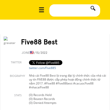
Five88 Best
JOINED
9/15/2022
TWITTER
twitter.com/Five885
Nhà cái Five88 Best là trang đại lý chính thức của nhà cái
BIOGRAPHY
uy tín FIVE88 được cấp phép hoạt động chính thức từ
năm 2017. #Five88 #Five88best #cacuocFive88
#nhacaiFive88
(0) Records Held
STATS
(0) Beaten Records
(0) Denied Attempts