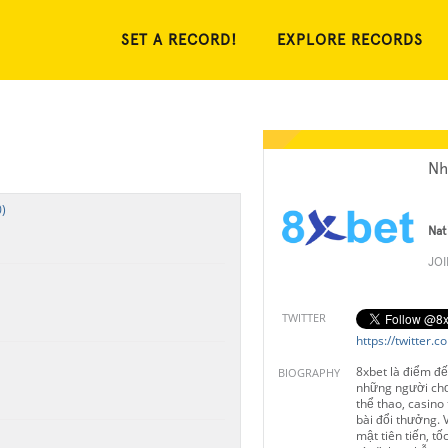
SET A RECORD!
EXPLORE RECORDS
Nh
)
Nat
JO
TWITTER
https://twitter.
8xbet là điểm đế
BIOGRAPHY
những người chơ
thể thao, casino
bài đổi thưởng. 
mật tiên tiến, tố