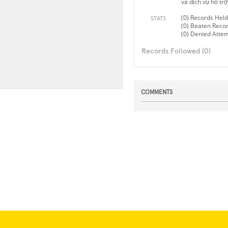
và dịch vụ hỗ trợ
(0) Records Held
STATS
(0) Beaten Reco
(0) Denied Atte
Records Followed (0)
COMMENTS