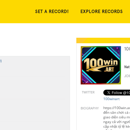
SET A RECORD!
EXPLORE RECORDS
10
)
Nat
JO
TWITTER
100winart
https://100win.
BIOGRAPHY
đến sân chơi cá 
giao diện siêu 
ngay cả với ngư
cập nhật tỷ lệ k