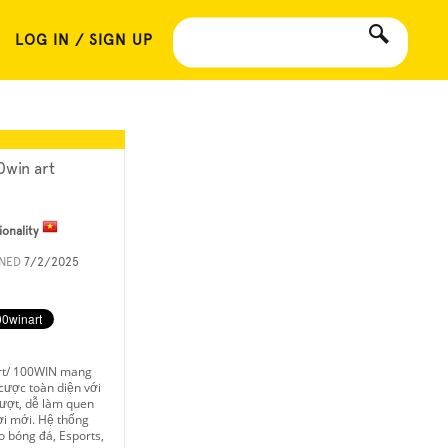
LOG IN / SIGN UP
0win art
ionality
INED
7/2/2025
art/ 100WIN mang
cược toàn diện với
mượt, dễ làm quen
ời mới. Hệ thống
èo bóng đá, Esports,