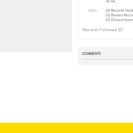
nổ hũ,
(0) Records Held
STATS
(0) Beaten Reco
(0) Denied Atte
Records Followed (0)
COMMENTS